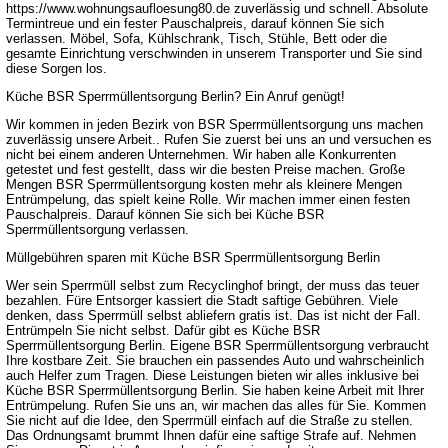
https://www.wohnungsaufloesung80.de zuverlässig und schnell. Absolute
Termintreue und ein fester Pauschalpreis, darauf können Sie sich
verlassen. Möbel, Sofa, Kühlschrank, Tisch, Stühle, Bett oder die
gesamte Einrichtung verschwinden in unserem Transporter und Sie sind
diese Sorgen los.
Küche BSR Sperrmüllentsorgung Berlin? Ein Anruf genügt!
Wir kommen in jeden Bezirk von BSR Sperrmüllentsorgung uns machen
zuverlässig unsere Arbeit.. Rufen Sie zuerst bei uns an und versuchen es
nicht bei einem anderen Unternehmen. Wir haben alle Konkurrenten
getestet und fest gestellt, dass wir die besten Preise machen. Große
Mengen BSR Sperrmüllentsorgung kosten mehr als kleinere Mengen
Entrümpelung, das spielt keine Rolle. Wir machen immer einen festen
Pauschalpreis. Darauf können Sie sich bei Küche BSR
Sperrmüllentsorgung verlassen.
Müllgebühren sparen mit Küche BSR Sperrmüllentsorgung Berlin
Wer sein Sperrmüll selbst zum Recyclinghof bringt, der muss das teuer
bezahlen. Füre Entsorger kassiert die Stadt saftige Gebühren. Viele
denken, dass Sperrmüll selbst abliefern gratis ist. Das ist nicht der Fall.
Entrümpeln Sie nicht selbst. Dafür gibt es Küche BSR
Sperrmüllentsorgung Berlin. Eigene BSR Sperrmüllentsorgung verbraucht
Ihre kostbare Zeit. Sie brauchen ein passendes Auto und wahrscheinlich
auch Helfer zum Tragen. Diese Leistungen bieten wir alles inklusive bei
Küche BSR Sperrmüllentsorgung Berlin. Sie haben keine Arbeit mit Ihrer
Entrümpelung. Rufen Sie uns an, wir machen das alles für Sie. Kommen
Sie nicht auf die Idee, den Sperrmüll einfach auf die Straße zu stellen.
Das Ordnungsamt brummt Ihnen dafür eine saftige Strafe auf. Nehmen